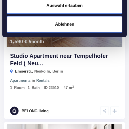
Auswahl erlauben
Ablehnen
1,590 €
/month
Studio Apartment near Tempelhofer
Feld ( Neu...
Emserstr.,
Neukölln
,
Berlin
Apartments
in
Rentals
2
1
Room
1
Bath
ID
23510
47 m
BELONG living