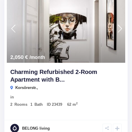
2,050 €
/month
Charming Refurbished 2-Room
Apartment with B...
Korsörerstr.,
in
2
2
Rooms
1
Bath
ID
23439
62 m
BELONG living