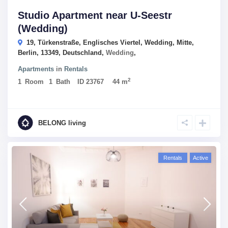
Studio Apartment near U-Seestr
(Wedding)
19, Türkenstraße, Englisches Viertel, Wedding, Mitte,
Berlin, 13349, Deutschland,
Wedding
,
Apartments
in
Rentals
2
1
Room
1
Bath
ID
23767
44 m
BELONG living
Rentals
Active