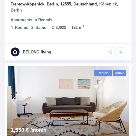
Treptow-Köpenick, Berlin, 12555, Deutschland,
Köpenick
,
Berlin
Apartments
in
Rentals
2
4
Rooms
2
Baths
ID
23929
121 m
BELONG living
Rentals
Active
1,550 €
/month