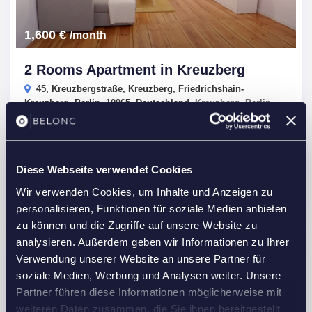
1,600 €
/month
2 Rooms Apartment in Kreuzberg
45, Kreuzbergstraße, Kreuzberg, Friedrichshain-
Kreuzberg, Berlin, 10965, Deutschland,
Kreuzberg
,
Berlin
Apartments
in
Rentals
2
2
Rooms
1
Bath
ID
23756
55 m
Diese Webseite verwendet Cookies
Wir verwenden Cookies, um Inhalte und Anzeigen zu
BELONG living
personalisieren, Funktionen für soziale Medien anbieten
zu können und die Zugriffe auf unsere Website zu
analysieren. Außerdem geben wir Informationen zu Ihrer
Rentals
Verwendung unserer Website an unsere Partner für
soziale Medien, Werbung und Analysen weiter. Unsere
Partner führen diese Informationen möglicherweise mit
weiteren Daten zusammen, die Sie ihnen bereitgestellt