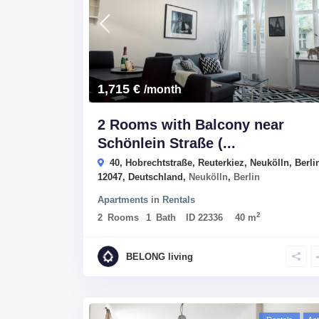
1,715 €
/month
2 Rooms with Balcony near
Schönlein Straße (...
40, Hobrechtstraße, Reuterkiez, Neukölln, Berli
12047, Deutschland,
Neukölln
,
Berlin
Apartments
in
Rentals
2
2
Rooms
1
Bath
ID
22336
40 m
BELONG living