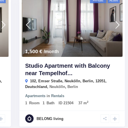
ive
Rentals
Active
1,500 €
/month
Studio Apartment with Balcony
near Tempelhof...
n,
102, Emser Straße, Neukölln, Berlin, 12051,
Deutschland,
Neukölln
,
Berlin
Apartments
in
Rentals
2
1
Room
1
Bath
ID
21504
37 m
BELONG living