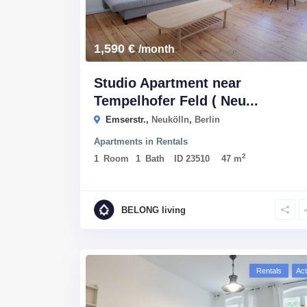
1,590 €
/month
Studio Apartment near
Tempelhofer Feld ( Neu...
Emserstr.,
Neukölln
,
Berlin
Apartments
in
Rentals
2
1
Room
1
Bath
ID
23510
47 m
BELONG living
Rentals
Act