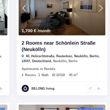
1,700 €
/month
2 Rooms near Schönlein Straße
(Neukölln)
n,
40, Hobrechtstraße, Reuterkiez, Neukölln, Berlin,
12047, Deutschland,
Neukölln
,
Berlin
Apartments
in
Rentals
2
2
Rooms
1
Bath
ID
22318
45 m
BELONG living