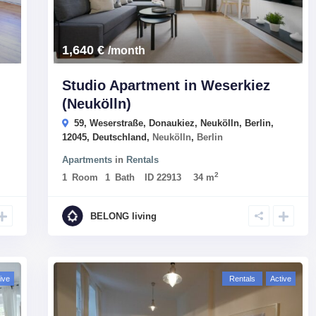
1,640 €
/month
Studio Apartment in Weserkiez
(Neukölln)
59, Weserstraße, Donaukiez, Neukölln, Berlin,
12045, Deutschland,
Neukölln
,
Berlin
Apartments
in
Rentals
2
1
Room
1
Bath
ID
22913
34 m
BELONG living
ive
Rentals
Active