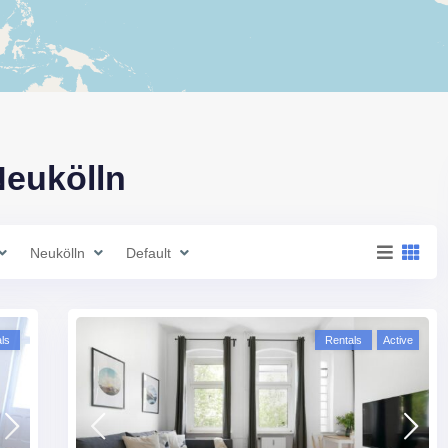
Neukölln
Neukölln
Default
ls
Rentals
Active