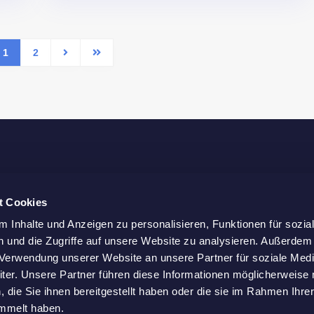
1
2
Company
t Cookies
About Us
 Inhalte und Anzeigen zu personalisieren, Funktionen für sozia
Properties
 und die Zugriffe auf unsere Website zu analysieren. Außerdem
Our Team
novated and fully furnished
r Verwendung unserer Website an unsere Partner für soziale Med
lients around the world.
er. Unsere Partner führen diese Informationen möglicherweise 
Contact
die Sie ihnen bereitgestellt haben oder die sie im Rahmen Ihre
mmelt haben.