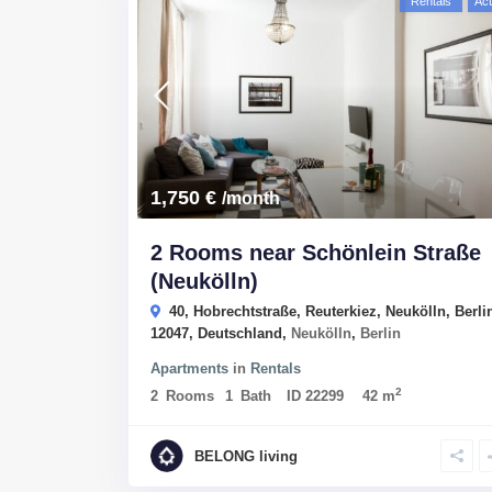
Rentals
Act
1,750 €
/month
2 Rooms near Schönlein Straße
(Neukölln)
40, Hobrechtstraße, Reuterkiez, Neukölln, Berli
12047, Deutschland,
Neukölln
,
Berlin
Apartments
in
Rentals
2
2
Rooms
1
Bath
ID
22299
42 m
BELONG living