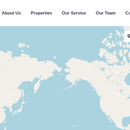
About Us
Properties
Our Service
Our Team
C