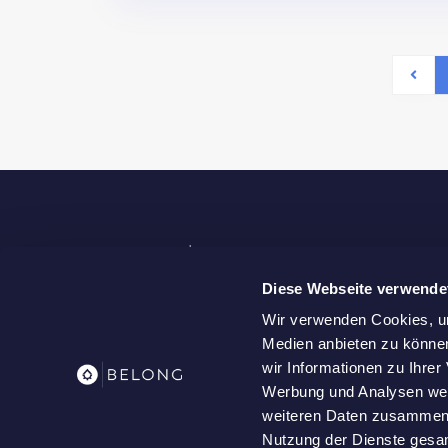
Diese Webseite verwende
Wir verwenden Cookies, um
Medien anbieten zu können
We are real estate experts and manage numerous re
wir Informationen zu Ihre
apartments in central locations all over europe for c
Werbung und Analysen weit
weiteren Daten zusammen, 
Nutzung der Dienste gesa